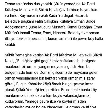
Temur tarafından dua yapıldı. Şükür yemeğine Ak Parti
Kütahya Milletvekili Şükrü Nazlı, Çavdarhisar Kaymakamı
ve Emet Kaymakam vekili Kadir Yurdagül, Hisarcık
Belediye Başkanı Fatih Çalışkan, Kütahya Orman Bölge
Ağaçlandırma Şube Müdürü Mustafa Kemal Erdoğan, Emet
Müftüsü İsmail Temur, Emet, Hisarcık Belediye ve orman
itfaiye teşkilatı personeli, kurum amirleri ile çevre köy halkı
katıldı.
Şükür Yemeğine katılan Ak Parti Kütahya Milletvekili Şükrü
Nazlı, ,”Bildiğiniz gibi geçtiğimiz haftalarda bu bölgede
maalesef bir orman yangını meydana geldi. Hem bu
bölgemizde hem de Domaniç ilçemizde meydana gelen
orman yangınlarında bin hektara yakın ormanımız zarar
gördü, Bugün Kabaklar köyü örnek bir çalışmaya imza
atarak Şükür Yemeği tertip ettiler. Bu nedenle başta köy
muhtarımız olmak üzere tüm köylü vatandaşlarımızı
kutluyorum. Yemeğe çevre ilçe ve köylerimizden
vatandaşlar, ayrıca bölge idarecileri ile orman ve itfaiye