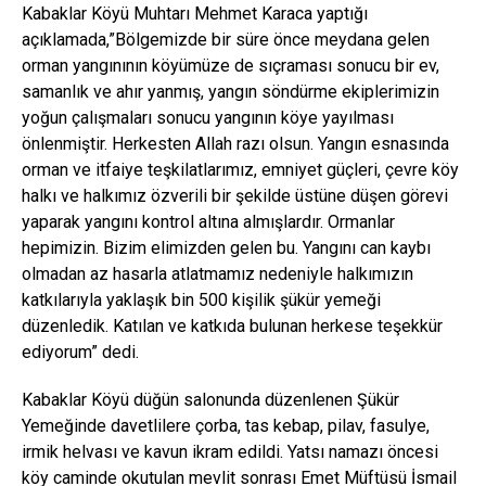
Kabaklar Köyü Muhtarı Mehmet Karaca yaptığı
açıklamada,”Bölgemizde bir süre önce meydana gelen
orman yangınının köyümüze de sıçraması sonucu bir ev,
samanlık ve ahır yanmış, yangın söndürme ekiplerimizin
yoğun çalışmaları sonucu yangının köye yayılması
önlenmiştir. Herkesten Allah razı olsun. Yangın esnasında
orman ve itfaiye teşkilatlarımız, emniyet güçleri, çevre köy
halkı ve halkımız özverili bir şekilde üstüne düşen görevi
yaparak yangını kontrol altına almışlardır. Ormanlar
hepimizin. Bizim elimizden gelen bu. Yangını can kaybı
olmadan az hasarla atlatmamız nedeniyle halkımızın
katkılarıyla yaklaşık bin 500 kişilik şükür yemeği
düzenledik. Katılan ve katkıda bulunan herkese teşekkür
ediyorum” dedi.
Kabaklar Köyü düğün salonunda düzenlenen Şükür
Yemeğinde davetlilere çorba, tas kebap, pilav, fasulye,
irmik helvası ve kavun ikram edildi. Yatsı namazı öncesi
köy caminde okutulan mevlit sonrası Emet Müftüsü İsmail