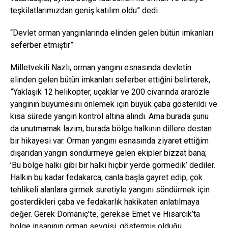
teşkilatlarımızdan geniş katılım oldu” dedi.
“Devlet orman yangınlarında elinden gelen bütün imkanları
seferber etmiştir”
Milletvekili Nazlı, orman yangını esnasında devletin
elinden gelen bütün imkanları seferber ettiğini belirterek,
”Yaklaşık 12 helikopter, uçaklar ve 200 civarında ararözle
yangının büyümesini önlemek için büyük çaba gösterildi ve
kısa sürede yangın kontrol altına alındı. Ama burada şunu
da unutmamak lazım, burada bölge halkının dillere destan
bir hikayesi var. Orman yangını esnasında ziyaret ettiğim
dışarıdan yangın söndürmeye gelen ekipler bizzat bana;
’Bu bölge halkı gibi bir halkı hiçbir yerde görmedik’ dediler.
Halkın bu kadar fedakarca, canla başla gayret edip, çok
tehlikeli alanlara girmek suretiyle yangını söndürmek için
gösterdikleri çaba ve fedakarlık hakikaten anlatılmaya
değer. Gerek Domaniç’te, gerekse Emet ve Hisarcık’ta
bölge insanının orman sevgisi, göstermiş olduğu