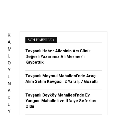
K
SON HABERLER
A
M
Tavşanlı Haber Ailesinin Acı Günü:
U
Değerli Yazarımız Ali Mermer’i
Kaybettik
O
Y
Tavşanlı Moymul Mahallesi’nde Araç
U
Alım Satım Kavgası: 2 Yaralı, 7 Gözaltı
N
A
Tavşanlı Beyköy Mahallesi’nde Ev
D
Yangını: Mahalleli ve İtfaiye Seferber
U
Oldu
Y