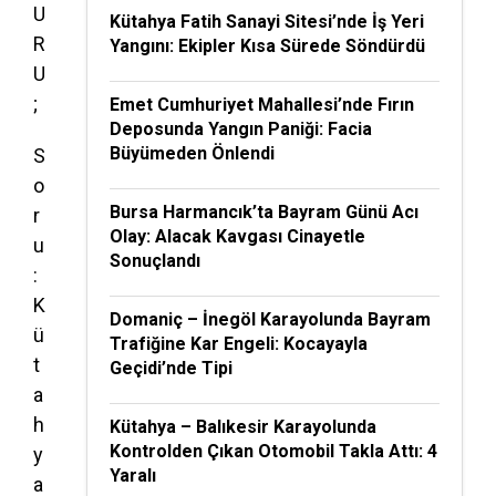
U
Kütahya Fatih Sanayi Sitesi’nde İş Yeri
R
Yangını: Ekipler Kısa Sürede Söndürdü
U
;
Emet Cumhuriyet Mahallesi’nde Fırın
Deposunda Yangın Paniği: Facia
Büyümeden Önlendi
S
o
Bursa Harmancık’ta Bayram Günü Acı
r
Olay: Alacak Kavgası Cinayetle
u
Sonuçlandı
:
K
Domaniç – İnegöl Karayolunda Bayram
ü
Trafiğine Kar Engeli: Kocayayla
t
Geçidi’nde Tipi
a
h
Kütahya – Balıkesir Karayolunda
Kontrolden Çıkan Otomobil Takla Attı: 4
y
Yaralı
a