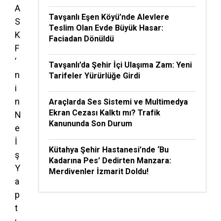
A
Tavşanlı Eşen Köyü’nde Alevlere
S
Teslim Olan Evde Büyük Hasar:
K
Faciadan Dönüldü
F
’
Tavşanlı’da Şehir İçi Ulaşıma Zam: Yeni
n
Tarifeler Yürürlüğe Girdi
i
n
Araçlarda Ses Sistemi ve Multimedya
Ekran Cezası Kalktı mı? Trafik
N
Kanununda Son Durum
e
İ
Kütahya Şehir Hastanesi’nde ‘Bu
ş
Kadarına Pes’ Dedirten Manzara:
Y
Merdivenler İzmarit Doldu!
a
p
t