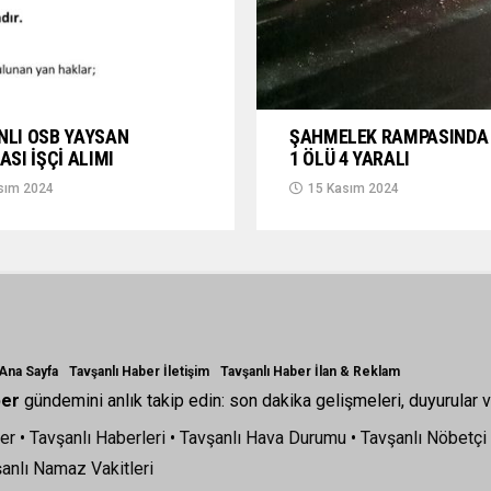
NLI OSB YAYSAN
ŞAHMELEK RAMPASINDA 
ASI İŞÇİ ALIMI
1 ÖLÜ 4 YARALI
sım 2024
15 Kasım 2024
 Ana Sayfa
Tavşanlı Haber İletişim
Tavşanlı Haber İlan & Reklam
ber
gündemini anlık takip edin: son dakika gelişmeleri, duyurular v
er
•
Tavşanlı Haberleri
•
Tavşanlı Hava Durumu
•
Tavşanlı Nöbetçi
anlı Namaz Vakitleri