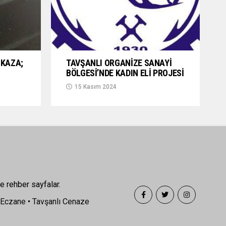
KAZA;
TAVŞANLI ORGANİZE SANAYİ
BÖLGESİ’NDE KADIN ELİ PROJESİ
15 Kasım 2024
e rehber sayfalar.
 Eczane
•
Tavşanlı Cenaze