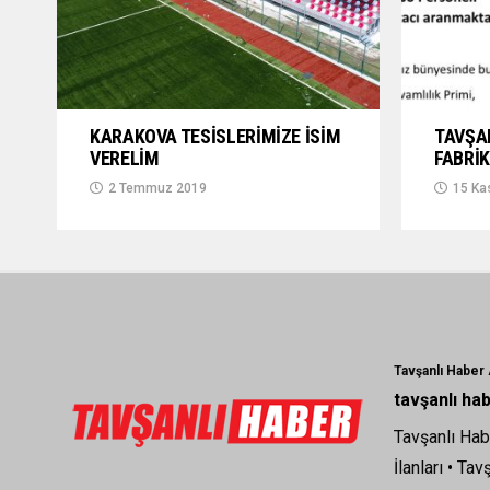
KARAKOVA TESİSLERİMİZE İSİM
TAVŞA
VERELİM
FABRİK
2 Temmuz 2019
15 Ka
Tavşanlı Haber
tavşanlı ha
Tavşanlı Hab
İlanları
•
Tavş