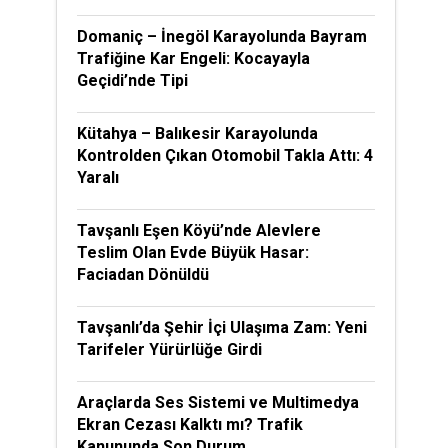
Domaniç – İnegöl Karayolunda Bayram
Trafiğine Kar Engeli: Kocayayla
Geçidi’nde Tipi
Kütahya – Balıkesir Karayolunda
Kontrolden Çıkan Otomobil Takla Attı: 4
Yaralı
Tavşanlı Eşen Köyü’nde Alevlere
Teslim Olan Evde Büyük Hasar:
Faciadan Dönüldü
Tavşanlı’da Şehir İçi Ulaşıma Zam: Yeni
Tarifeler Yürürlüğe Girdi
Araçlarda Ses Sistemi ve Multimedya
Ekran Cezası Kalktı mı? Trafik
Kanununda Son Durum