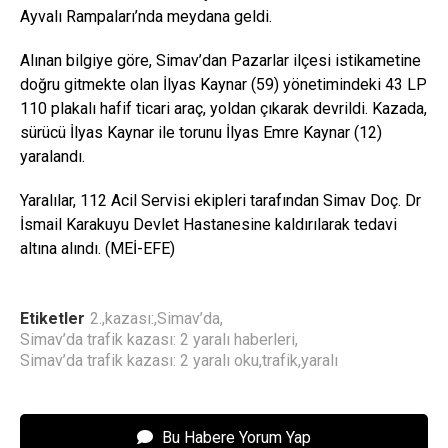
Ayvalı Rampaları’nda meydana geldi.
Alınan bilgiye göre, Simav’dan Pazarlar ilçesi istikametine
doğru gitmekte olan İlyas Kaynar (59) yönetimindeki 43 LP
110 plakalı hafif ticari araç, yoldan çıkarak devrildi. Kazada,
sürücü İlyas Kaynar ile torunu İlyas Emre Kaynar (12)
yaralandı.
Yaralılar, 112 Acil Servisi ekipleri tarafından Simav Doç. Dr
İsmail Karakuyu Devlet Hastanesine kaldırılarak tedavi
altına alındı. (MEİ-EFE)
Etiketler
2.
,
kazası:
,
Simav’da
,
Simav’da trafik kazası: 2 yaralı haberleri
,
Simav’da trafik kazası: 2 yaralı oku
,
trafik
,
yaralı
Bu Habere Yorum Yap