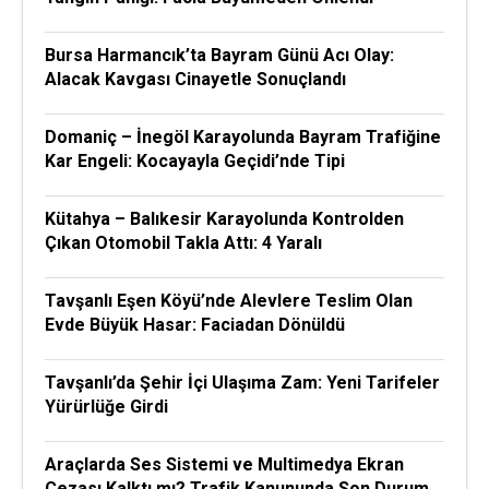
Bursa Harmancık’ta Bayram Günü Acı Olay:
Alacak Kavgası Cinayetle Sonuçlandı
Domaniç – İnegöl Karayolunda Bayram Trafiğine
Kar Engeli: Kocayayla Geçidi’nde Tipi
Kütahya – Balıkesir Karayolunda Kontrolden
Çıkan Otomobil Takla Attı: 4 Yaralı
Tavşanlı Eşen Köyü’nde Alevlere Teslim Olan
Evde Büyük Hasar: Faciadan Dönüldü
Tavşanlı’da Şehir İçi Ulaşıma Zam: Yeni Tarifeler
Yürürlüğe Girdi
Araçlarda Ses Sistemi ve Multimedya Ekran
Cezası Kalktı mı? Trafik Kanununda Son Durum