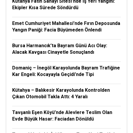
Kütahya Fatih Sanayi Sitesi’nde İş Yeri Yangını:
Ekipler Kısa Sürede Söndürdü
Emet Cumhuriyet Mahallesi’nde Fırın Deposunda
Yangın Paniği: Facia Büyümeden Önlendi
Bursa Harmancık’ta Bayram Günü Acı Olay:
Alacak Kavgası Cinayetle Sonuçlandı
Domaniç – İnegöl Karayolunda Bayram Trafiğine
Kar Engeli: Kocayayla Geçidi’nde Tipi
Kütahya – Balıkesir Karayolunda Kontrolden
Çıkan Otomobil Takla Attı: 4 Yaralı
Tavşanlı Eşen Köyü’nde Alevlere Teslim Olan
Evde Büyük Hasar: Faciadan Dönüldü