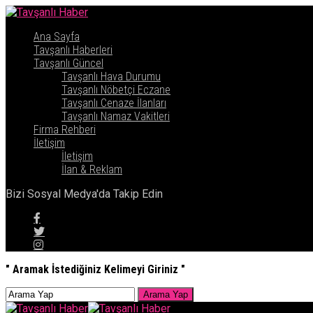
Ana Sayfa
Tavşanlı Haberleri
Tavşanlı Güncel
Tavşanlı Hava Durumu
Tavşanlı Nöbetçi Eczane
Tavşanlı Cenaze İlanları
Tavşanlı Namaz Vakitleri
Firma Rehberi
İletişim
İletişim
İlan & Reklam
Bizi Sosyal Medya'da Takip Edin
" Aramak İstediğiniz Kelimeyi Giriniz "