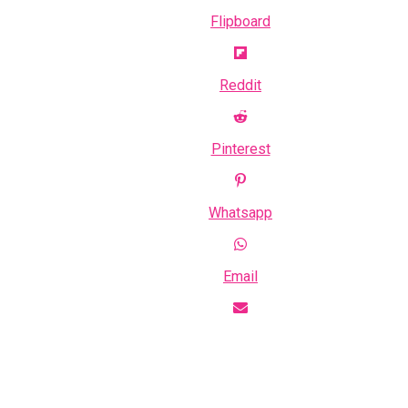
Flipboard
ik Yol Yardım | Tavşanlı Lastikçi Oto Lastik
iyet Mahallesi’nde Fırın Deposunda Yangın Paniği: Fa
Reddit
lı Taşımacılık Ve Okul Servisler
Pinterest
ellik Merkezi: Işığınızı Ortaya Çıkaran Kişiye Özel Den
Whatsapp
Email