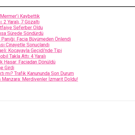
i Mermer’i Kaybettik
2 Yaralı, 7 Gözaltı
İtfaiye Seferber Oldu
 Kısa Sürede Söndürdü
 Paniği: Facia Büyümeden Önlendi
sı Cinayetle Sonuçlandı
li: Kocayayla Geçidi’nde Tipi
il Takla Attı: 4 Yaralı
ük Hasar: Faciadan Dönüldü
ğe Girdi
ktı mı? Trafik Kanununda Son Durum
n Manzara: Merdivenler İzmarit Doldu!