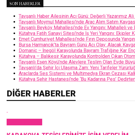
SON HABERLER
Tavşanlı Haber Ailesinin Acı Günü: Değerli Yazarımız Al
Tavşanlı Moymul Mahallesi’nde Araç Alım Satım Kavgası: 
Tavşanlı Beyköy Mahallesi’nde Ev Yangını: Mahalleli ve 
Kütahya Fatih Sanayi Sitesi’nde İş Yeri Yangını: Ekipler
Emet Cumhuriyet Mahallesi’nde Fırın Deposunda Yangın
Bursa Harmancık’ta Bayram Günü Acı Olay: Alacak Kavga
Domaniç – İnegöl Karayolunda Bayram Trafiğine Kar Enge
Kütahya – Balıkesir Karayolunda Kontrolden Çıkan Otomob
Tavşanlı Eşen Köyü’nde Alevlere Teslim Olan Evde Büy
Tavşanlı’da Şehir İçi Ulaşıma Zam: Yeni Tarifeler Yürürlü
Araçlarda Ses Sistemi ve Multimedya Ekran Cezası Kal
Kütahya Şehir Hastanesi’nde ‘Bu Kadarına Pes’ Dedirte
DIĞER HABERLER
Spor Haberleri