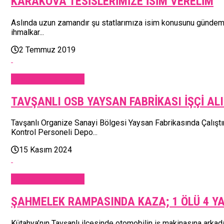
KARAKOVA TESİSLERİMİZE İSİM VERELİM
Aslında uzun zamandır şu statlarımıza isim konusunu gündeme 
ihmalkar...
2 Temmuz 2019
Tavşanlı Haberleri
TAVŞANLI OSB YAYSAN FABRİKASI İŞÇİ AL
Tavşanlı Organize Sanayi Bölgesi Yaysan Fabrikasında Çalış
Kontrol Personeli Depo...
15 Kasım 2024
Tavşanlı Haberleri
ŞAHMELEK RAMPASINDA KAZA; 1 ÖLÜ 4 Y
Kütahya’nın Tavşanlı ilçesinde otomobilin iş makinasına arkada