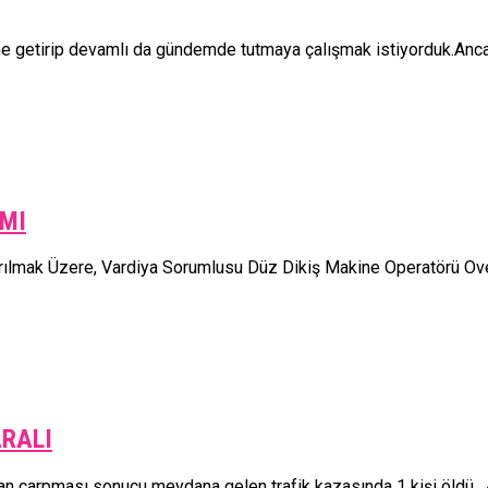
getirip devamlı da gündemde tutmaya çalışmak istiyorduk.Ancak y
IMI
tırılmak Üzere, Vardiya Sorumlusu Düz Dikiş Makine Operatörü O
ARALI
n çarpması sonucu meydana gelen trafik kazasında 1 kişi öldü , 4 k