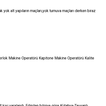
ok alt yapıların maçları,yok turnuva maçları derken biraz
verlok Makine Operatörü Kapitone Makine Operatörü Kalite
işi yaralandı. Edinilen bilgiye göre Kütahya-Tavşanlı...