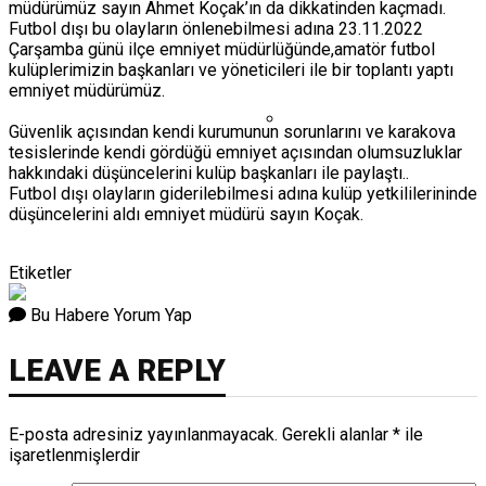
müdürümüz sayın Ahmet Koçak’ın da dikkatinden kaçmadı.
Futbol dışı bu olayların önlenebilmesi adına 23.11.2022
Çarşamba günü ilçe emniyet müdürlüğünde,amatör futbol
kulüplerimizin başkanları ve yöneticileri ile bir toplantı yaptı
emniyet müdürümüz.
Güvenlik açısından kendi kurumunun sorunlarını ve karakova
tesislerinde kendi gördüğü emniyet açısından olumsuzluklar
Emet Cumhuriyet
hakkındaki düşüncelerini kulüp başkanları ile paylaştı..
Mahallesi’nde Fırın
Futbol dışı olayların giderilebilmesi adına kulüp yetkililerininde
düşüncelerini aldı emniyet müdürü sayın Koçak.
Deposunda Yangın
Paniği: Facia
Büyümeden Önlendi
Etiketler
Bu Habere Yorum Yap
LEAVE A REPLY
E-posta adresiniz yayınlanmayacak.
Gerekli alanlar
*
ile
işaretlenmişlerdir