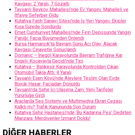
Kavgası: 2 Yaralı, 7 Gözaltı
Tavşanlı Beyköy Mahallesi’nde Ev Yangını: Mahalleli ve
İtfaiye Seferber Oldu
Kütahya Fatih Sanayi Sitesi’nde İş Yeri Yangını: Ekipler
Kısa Sürede Söndürdü
Emet Cumhuriyet Mahallesi’nde Fırın Deposunda Yangın
Paniği: Facia Büyümeden Önlendi
Bursa Harmancık’ta Bayram Günü Acı Olay: Alacak
Kavgası Cinayetle Sonuçlandı
Domaniç – İnegöl Karayolunda Bayram Trafiğine Kar
Engeli: Kocayayla Geçidi’nde Tipi
Kütahya – Balıkesir Karayolunda Kontrolden Çıkan
Otomobil Takla Attı: 4 Yaralı
Tavşanlı Eşen Köyü’nde Alevlere Teslim Olan Evde
Büyük Hasar: Faciadan Dönüldü
Tavşanlı’da Şehir İçi Ulaşıma Zam: Yeni Tarifeler
Yürürlüğe Girdi
Araçlarda Ses Sistemi ve Multimedya Ekran Cezası
Kalktı mı? Trafik Kanununda Son Durum
Kütahya Şehir Hastanesi’nde ‘Bu Kadarına Pes’ Dedirten
Manzara: Merdivenler İzmarit Doldu!
DIĞER HABERLER