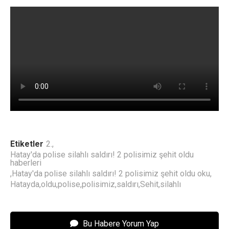
Etiketler
2.
,
Hatay'da polise silahlı saldırı! 2 polisimiz şehit oldu
haberleri
,
Hatay'da polise silahlı saldırı! 2 polisimiz şehit oldu oku
,
Hatayda
,
oldu
,
polise
,
polisimiz
,
saldırı
,
Sehit
,
silahlı
Bu Habere Yorum Yap