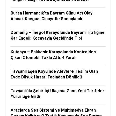
Bursa Harmancık’ta Bayram Günü Acı Olay:
Alacak Kavgası Cinayetle Sonuçlandı
Domaniç – İnegöl Karayolunda Bayram Trafiğine
Kar Engeli: Kocayayla Geçidi’nde Tipi
Kütahya – Balıkesir Karayolunda Kontrolden
Çıkan Otomobil Takla Attı: 4 Yaralı
Tavşanlı Eşen Köyü’nde Alevlere Teslim Olan
Evde Büyük Hasar: Faciadan Dönüldü
Tavşanlı’da Şehir İçi Ulaşıma Zam: Yeni Tarifeler
Yürürlüğe Girdi
Araçlarda Ses Sistemi ve Multimedya Ekran
Cezası Kalktı mı? Trafik Kanununda Son Durum