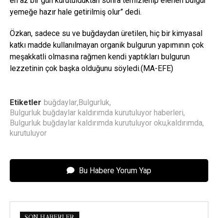
en az bir gün kurutulduktan sonra temizlenip elenen bulgur
yemeğe hazır hale getirilmiş olur” dedi.
Özkan, sadece su ve buğdaydan üretilen, hiç bir kimyasal
katkı madde kullanılmayan organik bulgurun yapımının çok
meşakkatli olmasına rağmen kendi yaptıkları bulgurun
lezzetinin çok başka olduğunu söyledi.(MA-EFE)
Etiketler
buğdaylar
,
Bulgurluk
,
Bulgurluk buğdaylar kaldırımda kurutuluyor haberleri
,
Bulgurluk buğdaylar kaldırımda kurutuluyor oku
,
kaldırımda
,
kurutuluyor
Bu Habere Yorum Yap
SON HABERLER