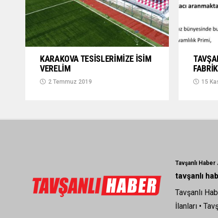
KARAKOVA TESİSLERİMİZE İSİM
TAVŞA
VERELİM
FABRİK
2 Temmuz 2019
15 Ka
Tavşanlı Haber
tavşanlı ha
Tavşanlı Hab
İlanları
•
Tavş