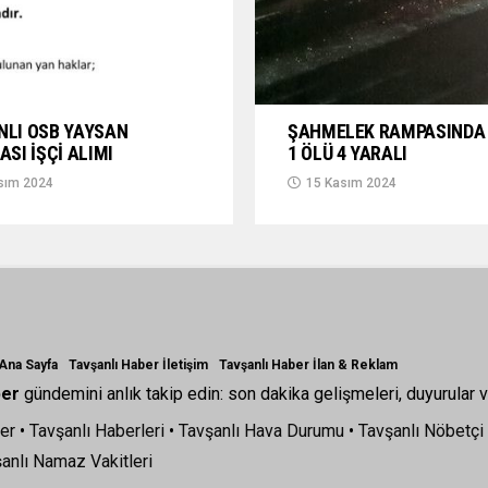
NLI OSB YAYSAN
ŞAHMELEK RAMPASINDA 
ASI İŞÇİ ALIMI
1 ÖLÜ 4 YARALI
sım 2024
15 Kasım 2024
 Ana Sayfa
Tavşanlı Haber İletişim
Tavşanlı Haber İlan & Reklam
ber
gündemini anlık takip edin: son dakika gelişmeleri, duyurular v
er
•
Tavşanlı Haberleri
•
Tavşanlı Hava Durumu
•
Tavşanlı Nöbetçi
anlı Namaz Vakitleri