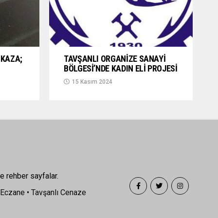
KAZA;
TAVŞANLI ORGANİZE SANAYİ
BÖLGESİ’NDE KADIN ELİ PROJESİ
15 Kasım 2024
e rehber sayfalar.
 Eczane
•
Tavşanlı Cenaze