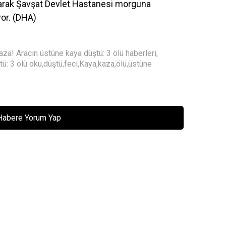
ılarak Şavşat Devlet Hastanesi morguna
yor. (DHA)
kaza! Aracın üstüne kaya düştü: 3 ölü haberleri
,
tü: 3 ölü oku
,
düştü
,
feci
,
Kaya
,
kaza
,
ölü
,
üstüne
Habere Yorum Yap