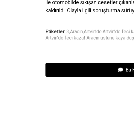
ile otomobilde sıkışan cesetler çıkar
kaldırıldı. Olayla ilgili soruşturma sürü
Etiketler
3
,
Aracın
,
Artvin’de
,
Artvin’de feci 
Artvin’de feci kaza! Aracın üstüne kaya düş
Bu 