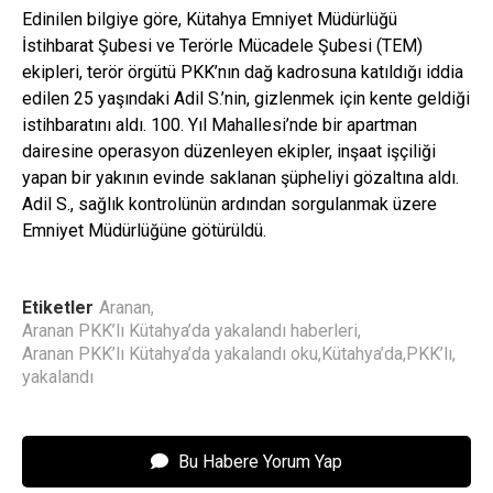
Edinilen bilgiye göre, Kütahya Emniyet Müdürlüğü
İstihbarat Şubesi ve Terörle Mücadele Şubesi (TEM)
ekipleri, terör örgütü PKK’nın dağ kadrosuna katıldığı iddia
edilen 25 yaşındaki Adil S.’nin, gizlenmek için kente geldiği
istihbaratını aldı. 100. Yıl Mahallesi’nde bir apartman
dairesine operasyon düzenleyen ekipler, inşaat işçiliği
yapan bir yakının evinde saklanan şüpheliyi gözaltına aldı.
Adil S., sağlık kontrolünün ardından sorgulanmak üzere
Emniyet Müdürlüğüne götürüldü.
Etiketler
Aranan
,
Aranan PKK’lı Kütahya’da yakalandı haberleri
,
Aranan PKK’lı Kütahya’da yakalandı oku
,
Kütahya’da
,
PKK’lı
,
yakalandı
Bu Habere Yorum Yap