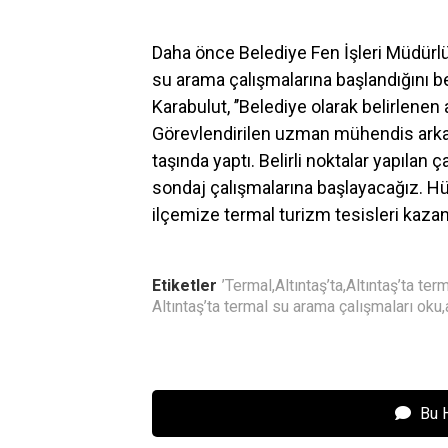
Daha önce Belediye Fen İşleri Müdürlüğ
su arama çalışmalarına başlandığını be
Karabulut, ’’Belediye olarak belirlenen a
Görevlendirilen uzman mühendis arkad
taşında yaptı. Belirli noktalar yapılan ç
sondaj çalışmalarına başlayacağız. Hü
ilçemize termal turizm tesisleri kazan
Etiketler
’Termal
,
Altıntaş’ta
,
Altıntaş’ta ter
Altıntaş’ta termal su arama çalışmaları oku
,
Bu 