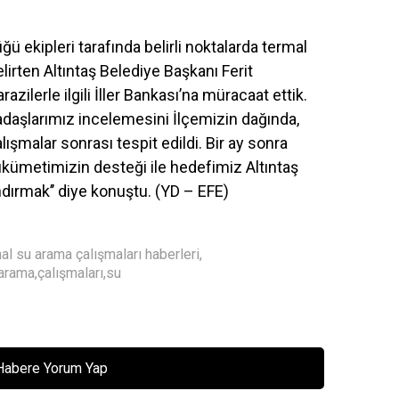
ü ekipleri tarafında belirli noktalarda termal
lirten Altıntaş Belediye Başkanı Ferit
razilerle ilgili İller Bankası’na müracaat ettik.
aşlarımız incelemesini İlçemizin dağında,
alışmalar sonrası tespit edildi. Bir ay sonra
kümetimizin desteği ile hedefimiz Altıntaş
dırmak’’ diye konuştu. (YD – EFE)
mal su arama çalışmaları haberleri
,
arama
,
çalışmaları
,
su
Habere Yorum Yap