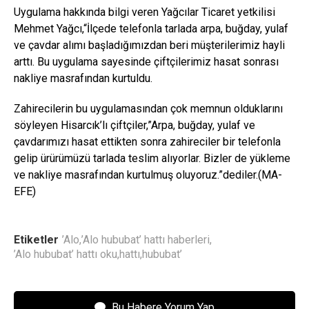
Uygulama hakkında bilgi veren Yağcılar Ticaret yetkilisi
Mehmet Yağcı,“İlçede telefonla tarlada arpa, buğday, yulaf
ve çavdar alımı başladığımızdan beri müşterilerimiz hayli
arttı. Bu uygulama sayesinde çiftçilerimiz hasat sonrası
nakliye masrafından kurtuldu.
Zahirecilerin bu uygulamasından çok memnun olduklarını
söyleyen Hisarcık’lı çiftçiler,”Arpa, buğday, yulaf ve
çavdarımızı hasat ettikten sonra zahireciler bir telefonla
gelip ürürümüzü tarlada teslim alıyorlar. Bizler de yükleme
ve nakliye masrafından kurtulmuş oluyoruz.”dediler.(MA-
EFE)
Etiketler
’Alo
,
’Alo hububat’ hattı haberleri
,
’Alo hububat’ hattı oku
,
hattı
,
hububat’
Bu Habere Yorum Yap