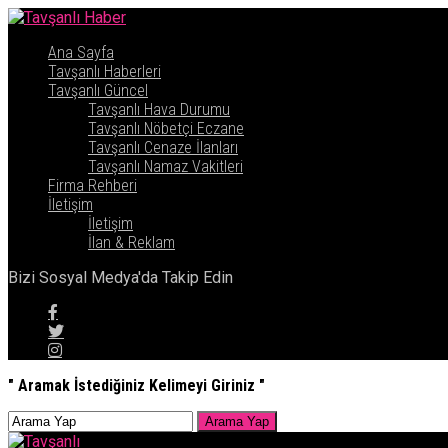
Ana Sayfa
Tavşanlı Haberleri
Tavşanlı Güncel
Tavşanlı Hava Durumu
Tavşanlı Nöbetçi Eczane
Tavşanlı Cenaze İlanları
Tavşanlı Namaz Vakitleri
Firma Rehberi
İletişim
İletişim
İlan & Reklam
Bizi Sosyal Medya'da Takip Edin
" Aramak İstediğiniz Kelimeyi Giriniz "