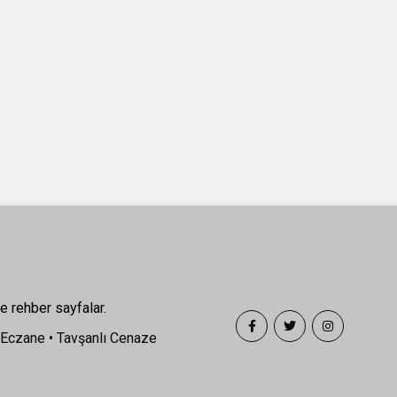
e rehber sayfalar.
 Eczane
•
Tavşanlı Cenaze